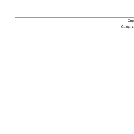
Cop
Создат